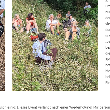
sc
Er
nu
de
vi
du
erz
„p
be
di
sp
be
Me
be
Ein
sich einig: Dieses Event verlangt nach einer Wiederholung! Mir persön