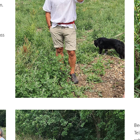
n.
ass
Be
Te