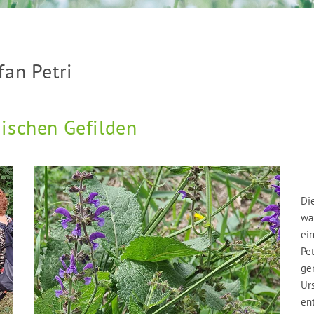
an Petri
ischen Gefilden
Di
wa
ei
Pet
ge
Ur
en