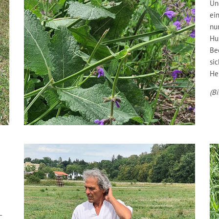
Un
ei
nu
Hu
Be
sic
He
(Bi
–