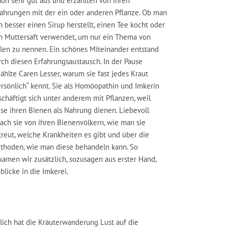
hon sehr gut aus und erzählten von ihren
fahrungen mit der ein oder anderen Pflanze. Ob man
n besser einen Sirup herstellt, einen Tee kocht oder
n Muttersaft verwendet, um nur ein Thema von
elen zu nennen. Ein schönes Miteinander entstand
rch diesen Erfahrungsaustausch. In der Pause
ählte Caren Lesser, warum sie fast jedes Kraut
ersönlich“ kennt. Sie als Homöopathin und Imkerin
schäftigt sich unter anderem mit Pflanzen, weil
ese ihren Bienen als Nahrung dienen. Liebevoll
rach sie von ihren Bienenvölkern, wie man sie
treut, welche Krankheiten es gibt und über die
thoden, wie man diese behandeln kann. So
kamen wir zusätzlich, sozusagen aus erster Hand,
blicke in die Imkerei.
lich hat die Kräuterwanderung Lust auf die